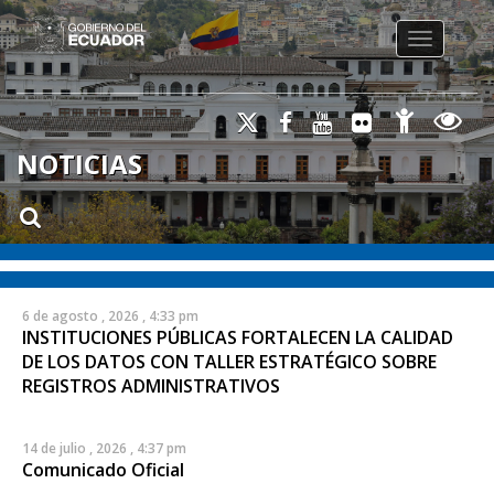
Toggle na
NOTICIAS
6 de agosto , 2026 , 4:33 pm
INSTITUCIONES PÚBLICAS FORTALECEN LA CALIDAD
DE LOS DATOS CON TALLER ESTRATÉGICO SOBRE
REGISTROS ADMINISTRATIVOS
14 de julio , 2026 , 4:37 pm
Comunicado Oficial