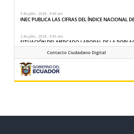
9 de julio , 2026 , 9:00 am
INEC PUBLICA LAS CIFRAS DEL ÍNDICE NACIONAL 
2 de julio , 2026 , 9:09 am
SITUACIÓN DEL MERCADO LABORAL DE LA POBLA
Contacto Ciudadano Digital
22 de junio , 2026 , 3:51 pm
INEC SOCIALIZA EN GALÁPAGOS LOS AVANCES DE 
PRECIOS AL CONSUMIDOR ESPACIAL
22 de junio , 2026 , 10:00 am
RESULTADOS DE LA ENEMDU: ECUADOR REGISTRA 
DE DESEMPLEO EN MAYO DE 2026, FRENTE A MAYO
17 de junio , 2026 , 3:54 pm
EL INEC SOCIALIZA LOS RESULTADOS DE LA ENIG
POLÍTICAS PÚBLICAS Y DECISIONES BASADAS EN E