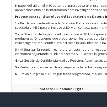
El papel del LDI en el INEC es central para asegurar el uso res
aprovechamiento de la información para investigaciones se real
Proceso para solicitar el uso del Laboratorio de Datos e 
1.-
Remitir mediante oficio a la Dirección Ejecutiva una solicit
solicitada al INEC para el ingreso al LDI y un contacto para ma
2.-
La Dirección de Registros Administrativos – DIRAD responsabl
productoras (Direcciones que proporcionan los datos para la i
el investigador, inquietudes, etc. así como la viabilidad de la i
3.-
Al finalizar la reunión generará un acta para la respect
electrónico adjuntando el link del sistema SIS-LDI para la gene
4.-
La Gestión de Confidencialidad de Registros Administrativos
5.-
Mediante correo se remitirá al requirente la fecha de ingreso
6.-
Previo al ingreso al LDI según fecha programada, el o los u
Contacto Ciudadano Digital