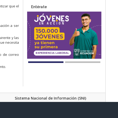
tizar que el
Entérate
mación a ser
irente y las
que necesita
io de correo
nto.
Sistema Nacional de Información (SNI)
Juan Larrea N15-36 y José Riofrío
Código Postal: 170402 / Quito - Ecuador