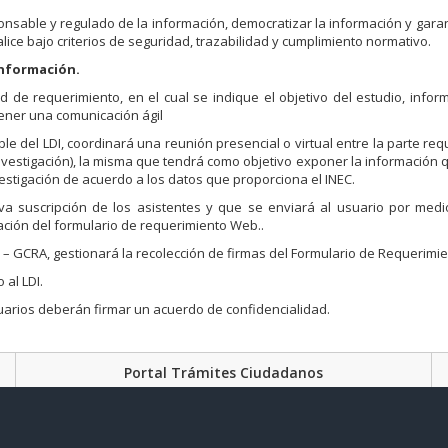
ponsable y regulado de la información, democratizar la información y garan
ice bajo criterios de seguridad, trazabilidad y cumplimiento normativo.
Información.
ud de requerimiento, en el cual se indique el objetivo del estudio, infor
ntener una comunicación ágil
e del LDI, coordinará una reunión presencial o virtual entre la parte requ
nvestigación), la misma que tendrá como objetivo exponer la información 
nvestigación de acuerdo a los datos que proporciona el INEC.
iva suscripción de los asistentes y que se enviará al usuario por med
ración del formulario de requerimiento Web..
 – GCRA, gestionará la recolección de firmas del Formulario de Requerimie
 al LDI.
suarios deberán firmar un acuerdo de confidencialidad.
Portal Trámites Ciudadanos