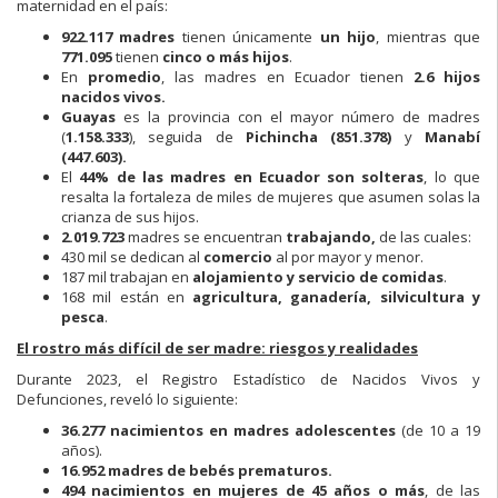
maternidad en el país:
922.117 madres
tienen únicamente
un hijo
, mientras que
771.095
tienen
cinco o más hijos
.
En
promedio
, las madres en Ecuador tienen
2.6 hijos
nacidos vivos.
Guayas
es la provincia con el mayor número de madres
(
1.158.333
), seguida de
Pichincha (851.378)
y
Manabí
(447.603).
El
44% de las madres en Ecuador son solteras
, lo que
resalta la fortaleza de miles de mujeres que asumen solas la
crianza de sus hijos.
2.019.723
madres se encuentran
trabajando,
de las cuales:
430 mil se dedican al
comercio
al por mayor y menor.
187 mil trabajan en
alojamiento y servicio de comidas
.
168 mil están en
agricultura, ganadería, silvicultura y
pesca
.
El rostro más difícil de ser madre: riesgos y realidades
Durante 2023, el Registro Estadístico de Nacidos Vivos y
Defunciones, reveló lo siguiente:
36.277 nacimientos en madres adolescentes
(de 10 a 19
años).
16.952 madres de bebés prematuros.
494 nacimientos en mujeres de 45 años o más
, de las