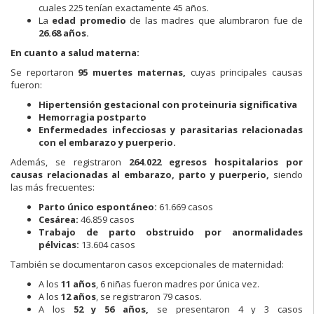
cuales 225 tenían exactamente 45 años.
La
edad promedio
de las madres que alumbraron fue de
26.68 años.
En cuanto a salud materna:
Se reportaron
95 muertes maternas,
cuyas principales causas
fueron:
Hipertensión gestacional con proteinuria significativa
Hemorragia postparto
Enfermedades infecciosas y parasitarias relacionadas
con el embarazo y puerperio.
Además, se registraron
264.022 egresos hospitalarios por
causas relacionadas al embarazo, parto y puerperio,
siendo
las más frecuentes:
Parto único espontáneo:
61.669 casos
Cesárea:
46.859 casos
Trabajo de parto obstruido por anormalidades
pélvicas:
13.604 casos
También se documentaron casos excepcionales de maternidad:
A los
11 años
, 6 niñas fueron madres por única vez.
A los
12 años
, se registraron 79 casos.
A los
52 y 56 años,
se presentaron 4 y 3 casos