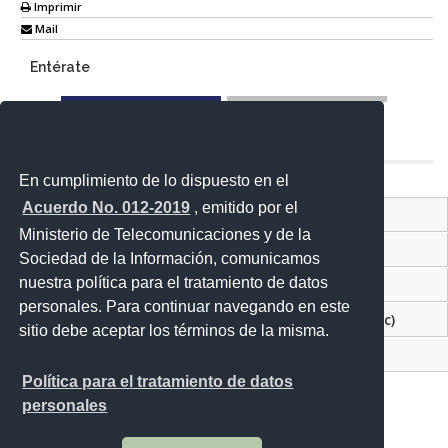
Imprimir
Mail
Entérate
En cumplimiento de lo dispuesto en el
Acuerdo No. 012-2019
, emitido por el
Contacto ciudadano
Ministerio de Telecomunicaciones y de la
Sistema Nacional de Información (SIN)
Sociedad de la Información, comunicamos
nuestra política para el tratamiento de datos
Ventanilla Única de Comercio Exterior
personales. Para continuar navegando en este
Servicios gubernamentales e información (dir.ec)
sitio debe aceptar los términos de la misma.
Plan Nacional del Buen Vivir
Política para el tratamiento de datos
personales