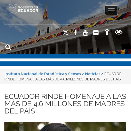
Toggle na
Instituto Nacional de Estadística y Censos
>
Noticias
>
ECUADOR
RINDE HOMENAJE A LAS MÁS DE 4.6 MILLONES DE MADRES DEL PAÍS
ECUADOR RINDE HOMENAJE A LAS
MÁS DE 4.6 MILLONES DE MADRES
DEL PAÍS