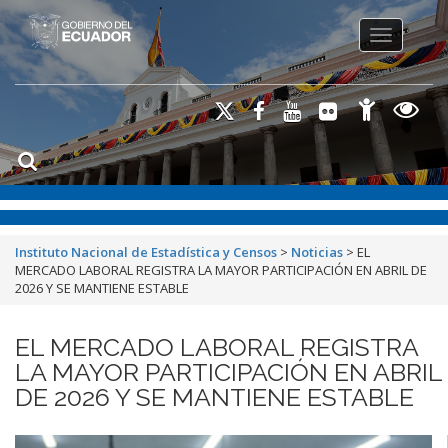
Toggle na
Instituto Nacional de Estadística y Censos
>
Noticias
>
EL
MERCADO LABORAL REGISTRA LA MAYOR PARTICIPACIÓN EN ABRIL DE
2026 Y SE MANTIENE ESTABLE
EL MERCADO LABORAL REGISTRA
LA MAYOR PARTICIPACIÓN EN ABRIL
DE 2026 Y SE MANTIENE ESTABLE