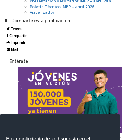
Presentación Resultados INPP – abril 2026
Boletín Técnico INPP – abril 2026
Visualizador
Comparte esta publicación:
Tweet
Compartir
Imprimir
Mail
Entérate
En cumplimiento de lo dispuesto en el