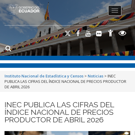
Toggle na
Instituto Nacional de Estadística y Censos
>
Noticias
>
INEC
PUBLICA LAS CIFRAS DEL ÍNDICE NACIONAL DE PRECIOS PRODUCTOR
DE ABRIL 2026
INEC PUBLICA LAS CIFRAS DEL
ÍNDICE NACIONAL DE PRECIOS
PRODUCTOR DE ABRIL 2026