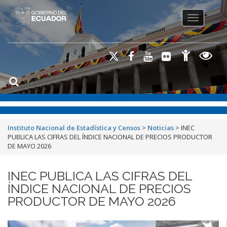
Toggle na
Instituto Nacional de Estadística y Censos
>
Noticias
>
INEC
PUBLICA LAS CIFRAS DEL ÍNDICE NACIONAL DE PRECIOS PRODUCTOR
DE MAYO 2026
INEC PUBLICA LAS CIFRAS DEL
ÍNDICE NACIONAL DE PRECIOS
PRODUCTOR DE MAYO 2026