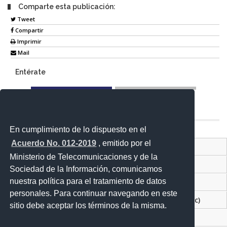
Comparte esta publicación:
Tweet
Compartir
Imprimir
Mail
Entérate
En cumplimiento de lo dispuesto en el
Acuerdo No. 012-2019
, emitido por el
Contacto ciudadano
Ministerio de Telecomunicaciones y de la
Sistema Nacional de Información (SIN)
Sociedad de la Información, comunicamos
nuestra política para el tratamiento de datos
Ventanilla Única de Comercio Exterior
personales. Para continuar navegando en este
Servicios gubernamentales e información (dir.ec)
sitio debe aceptar los términos de la misma.
Plan Nacional del Buen Vivir