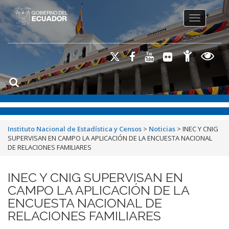
Toggle na
Instituto Nacional de Estadística y Censos
>
Noticias
>
INEC Y CNIG
SUPERVISAN EN CAMPO LA APLICACIÓN DE LA ENCUESTA NACIONAL
DE RELACIONES FAMILIARES
INEC Y CNIG SUPERVISAN EN
CAMPO LA APLICACIÓN DE LA
ENCUESTA NACIONAL DE
RELACIONES FAMILIARES