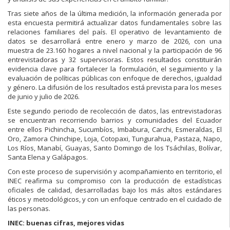
Tras siete años de la última medición, la información generada por
esta encuesta permitirá actualizar datos fundamentales sobre las
relaciones familiares del país. El operativo de levantamiento de
datos se desarrollará entre enero y marzo de 2026, con una
muestra de 23.160 hogares a nivel nacional y la participación de 96
entrevistadoras y 32 supervisoras. Estos resultados constituirán
evidencia clave para fortalecer la formulación, el seguimiento y la
evaluación de políticas públicas con enfoque de derechos, igualdad
y género. La difusión de los resultados está prevista para los meses
de junio y julio de 2026.
Este segundo periodo de recolección de datos, las entrevistadoras
se encuentran recorriendo barrios y comunidades del Ecuador
entre ellos Pichincha, Sucumbíos, Imbabura, Carchi, Esmeraldas, El
Oro, Zamora Chinchipe, Loja, Cotopaxi, Tungurahua, Pastaza, Napo,
Los Ríos, Manabí, Guayas, Santo Domingo de los Tsáchilas, Bolívar,
Santa Elena y Galápagos.
Con este proceso de supervisión y acompañamiento en territorio, el
INEC reafirma su compromiso con la producción de estadísticas
oficiales de calidad, desarrolladas bajo los más altos estándares
éticos y metodológicos, y con un enfoque centrado en el cuidado de
las personas.
INEC: buenas cifras, mejores vidas