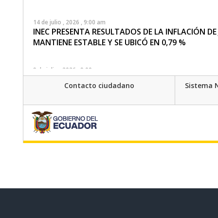
14 de julio , 2026 , 9:00 am
INEC PRESENTA RESULTADOS DE LA INFLACIÓN DE 
MANTIENE ESTABLE Y SE UBICÓ EN 0,79 %
9 de julio , 2026 , 9:00 am
INEC PUBLICA LAS CIFRAS DEL ÍNDICE NACIONAL 
Contacto ciudadano
Sistema N
2 de julio , 2026 , 9:09 am
SITUACIÓN DEL MERCADO LABORAL DE LA POBLA
22 de junio , 2026 , 3:51 pm
INEC SOCIALIZA EN GALÁPAGOS LOS AVANCES DE 
PRECIOS AL CONSUMIDOR ESPACIAL
22 de junio , 2026 , 10:00 am
RESULTADOS DE LA ENEMDU: ECUADOR REGISTRA 
DE DESEMPLEO EN MAYO DE 2026, FRENTE A MAYO