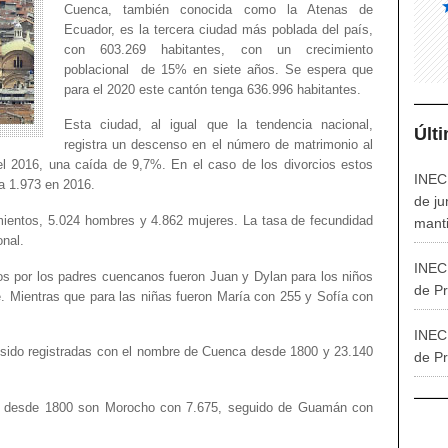
Cuenca, también conocida como la Atenas de
Ecuador, es la tercera ciudad más poblada del país,
con 603.269 habitantes, con un crecimiento
poblacional de 15% en siete años. Se espera que
para el 2020 este cantón tenga 636.996 habitantes.
Esta ciudad, al igual que la tendencia nacional,
Últ
registra un descenso en el número de matrimonio al
el 2016, una caída de 9,7%. En el caso de los divorcios estos
INEC 
a 1.973 en 2016.
de ju
mientos, 5.024 hombres y 4.862 mujeres. La tasa de fecundidad
manti
onal.
INEC 
os por los padres cuencanos fueron Juan y Dylan para los niños
de Pr
. Mientras que para las niñas fueron María con 255 y Sofía con
INEC 
 sido registradas con el nombre de Cuenca desde 1800 y 23.140
de P
 desde 1800 son Morocho con 7.675, seguido de Guamán con