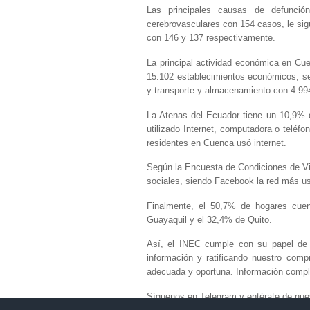
Las principales causas de defunci
cerebrovasculares con 154 casos, le sig
con 146 y 137 respectivamente.
La principal actividad económica en Cu
15.102 establecimientos económicos, se
y transporte y almacenamiento con 4.99
La Atenas del Ecuador tiene un 10,9% d
utilizado Internet, computadora o teléf
residentes en Cuenca usó internet.
Según la Encuesta de Condiciones de V
sociales, siendo Facebook la red más u
Finalmente, el 50,7% de hogares cuen
Guayaquil y el 32,4% de Quito.
Así, el INEC cumple con su papel de d
información y ratificando nuestro comp
adecuada y oportuna. Información compl
Síguenos en Telegram y entérate de nues