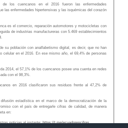
ón de los cuencanos en el 2016 fueron las enfermedades
ue las enfermedades hipertensivas y las isquémicas del corazón
enca es el comercio, reparación automotores y motocicletas con
guida de industrias manufactureras con 5.469 establecimientos
4.
e su población con analfabetismo digital, es decir, que no han
ono celular en el 2016. En ese mismo año, el 69,4% de personas
ida 2014, el 57,1% de los cuencanos posee una cuenta en redes
sada con el 98,3%.
canos en 2016 clasificaron sus residuos frente al 47,2% de
ifusión estadística en el marco de la democratización de la
romiso con el país de entregarle cifras de calidad, de manera
eta en:
tras noticias al instante:
https://t.me/ecuadorencifras