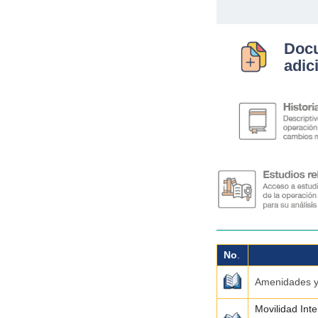
Doc
adic
No
.
Amenidades y 
Movilidad Int