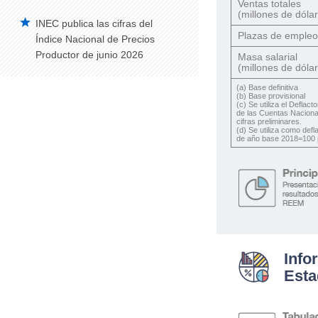
Ventas totales
(millones de dóla
INEC publica las cifras del
Vehículos Matriculados – Serie Histórica
Plazas de empleo
2008-2014
Índice Nacional de Precios
Productor de junio 2026
Masa salarial
Construcción
(millones de dóla
Edificaciones Anual
(a) Base definitiva
(b) Base provisional
(c) Se utiliza el Defla
Índice de Precios de la Construcción –
de las Cuentas Nacional
IPCO
cifras preliminares.
(d) Se utiliza como def
de año base 2018=100 p
Edificaciones Trimestral
Estadísticas de Síntesis
Cuentas Satélite del Trabajo No
Remunerado de los Hogares
Cuentas Satélite de Salud
Cuentas Satélite de Educación
Info
Esta