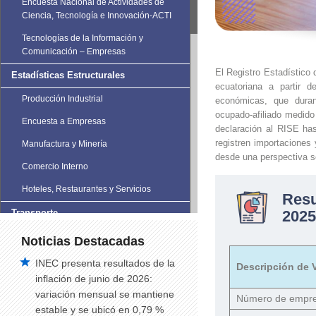
Encuesta Nacional de Actividades de
Ciencia, Tecnología e Innovación-ACTI
Tecnologías de la Información y
Comunicación – Empresas
El Registro Estadístico
Estadísticas Estructurales
ecuatoriana a partir d
Producción Industrial
económicas, que duran
ocupado-afiliado medido
Encuesta a Empresas
declaración al RISE has
registren importaciones
Manufactura y Minería
desde una perspectiva sec
Comercio Interno
Hoteles, Restaurantes y Servicios
Res
Transporte
2025
Estadísticas de Transporte
Noticias Destacadas
Vehículos Matriculados
INEC presenta resultados de la
Descripción de V
inflación de junio de 2026:
Siniestros de Tránsito
variación mensual se mantiene
Número de empr
Siniestros de tránsito trimestral
estable y se ubicó en 0,79 %