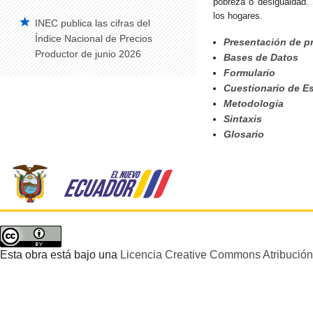
pobreza o desigualdad. 
Trabajo Infantil
los hogares.
INEC publica las cifras del
Condiciones de vida
Índice Nacional de Precios
Presentación de pr
Encuesta de Condiciones de Vida (ECV)
Productor de junio 2026
Bases de Datos
Formulario
Encuesta de Salud y Bienestar del Adulto
Cuestionario de Es
Mayor
Metodología
Filiación Religiosa
Sintaxis
Glosario
Encuesta de Victimización
Ecuador, pionero en medición de ODS
de Agua, Saneamiento e Higiene
Esta obra está bajo una
Licencia Creative Commons Atribución 