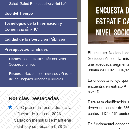
Salud, Salud Reproductiva y Nutrición
Uso del Tiempo
Tecnologías de la Información y
Comunicación-TIC
Calidad de los Servicios Públicos
Presupuestos familiares
El Instituto Nacional 
Socioeconómico, la mis
Encuesta de Estratificación del Nivel
una adecuada segmentac
Socioeconómico
urbana de Quito, Guaya
Encuesta Nacional de Ingresos y Gastos
de los Hogares Urbanos y Rurales
La encuesta reflejó qu
encuentra en estrato A,
Encuesta Nacional de Alquileres-
nivel D.
ENALQUI
Noticias Destacadas
Para esta clasificación 
Violencia de Género
INEC presenta resultados de la
tienen un puntaje de 23
inflación de junio de 2026:
puntos, TIC´s 161 punto
Encuesta Nacional de Condiciones de
variación mensual se mantiene
Vida de la Población LGBTI+
Es fundamental conocer q
estable y se ubicó en 0,79 %