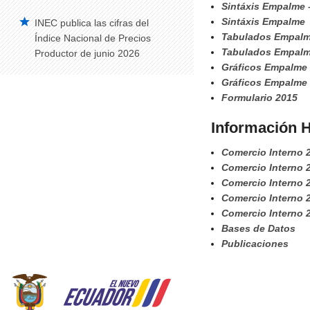
Sintáxis Empalme 
Sintáxis Empalme
INEC publica las cifras del
Vehículos Matriculados – Serie Histórica
Tabulados Empalm
2008-2014
Índice Nacional de Precios
Tabulados Empalm
Productor de junio 2026
Construcción
Gráficos Empalme 
Gráficos Empalme
Edificaciones Anual
Formulario 2015
Índice de Precios de la Construcción –
IPCO
Información H
Edificaciones Trimestral
Comercio Interno 
Estadísticas de Síntesis
Comercio Interno 
Comercio Interno 
Cuentas Satélite del Trabajo No
Comercio Interno 
Remunerado de los Hogares
Comercio Interno 
Cuentas Satélite de Salud
Bases de Datos
Publicaciones
Cuentas Satélite de Educación