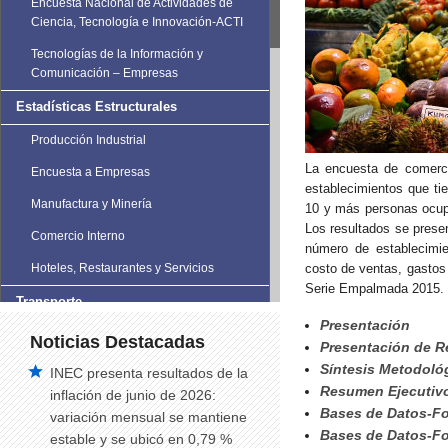
Encuesta Nacional de Actividades de
Ciencia, Tecnología e Innovación-ACTI
Tecnologías de la Información y
Comunicación – Empresas
Estadísticas Estructurales
Producción Industrial
La encuesta de comerci
Encuesta a Empresas
establecimientos que ti
Manufactura y Minería
10 y más personas ocupad
Los resultados se presen
Comercio Interno
número de establecimie
costo de ventas, gastos 
Hoteles, Restaurantes y Servicios
Serie Empalmada 2015.
Transporte
Presentación
Estadísticas de Transporte
Noticias Destacadas
Presentación de Re
Vehículos Matriculados
Síntesis Metodoló
INEC presenta resultados de la
Resumen Ejecutiv
inflación de junio de 2026:
Siniestros de Tránsito
Bases de Datos-F
variación mensual se mantiene
Siniestros de tránsito trimestral
Bases de Datos-F
estable y se ubicó en 0,79 %