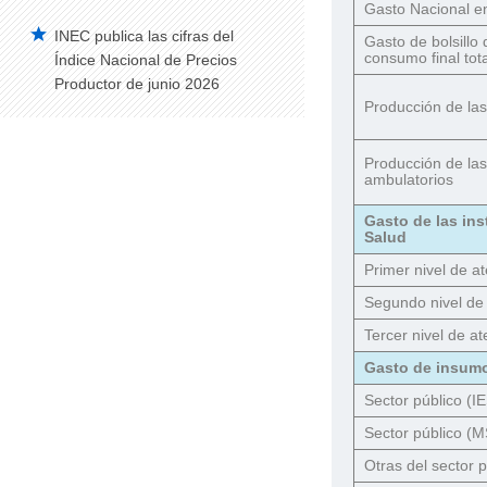
Gasto Nacional e
INEC publica las cifras del
Vehículos Matriculados – Serie Histórica
Gasto de bolsillo
consumo final tot
2008-2014
Índice Nacional de Precios
Productor de junio 2026
Construcción
Producción de las
Edificaciones Anual
Producción de las
Índice de Precios de la Construcción –
ambulatorios
IPCO
Gasto de las ins
Edificaciones Trimestral
Salud
Estadísticas de Síntesis
Primer nivel de a
Cuentas Satélite del Trabajo No
Segundo nivel de
Remunerado de los Hogares
Tercer nivel de at
Cuentas Satélite de Salud
Gasto de insum
Cuentas Satélite de Educación
Sector público (I
Sector público (
Otras del sector p