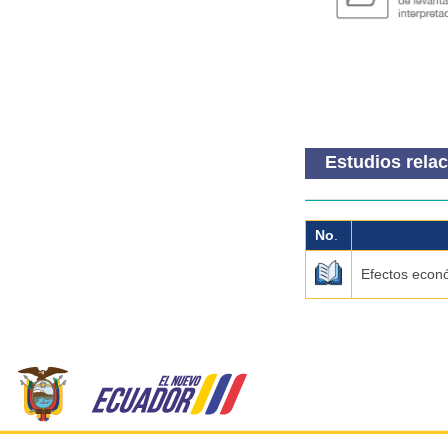
Estudios rela
No
.
Efectos econó