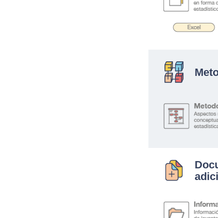
Meto
Doc
adic