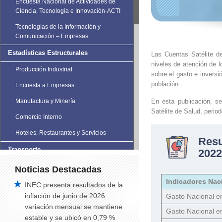
Encuesta Nacional de Actividades de
Ciencia, Tecnología e Innovación-ACTI
Tecnologías de la Información y
Comunicación – Empresas
Estadísticas Estructurales
Las Cuentas Satélite d
niveles de atención de 
Producción Industrial
sobre el gasto e inversi
población.
Encuesta a Empresas
Manufactura y Minería
En esta publicación, s
Satélite de Salud, perio
Comercio Interno
Hoteles, Restaurantes y Servicios
Res
Transporte
2022
Estadísticas de Transporte
Noticias Destacadas
Indicadores Nac
Vehículos Matriculados
INEC presenta resultados de la
inflación de junio de 2026:
Gasto Nacional en
Siniestros de Tránsito
variación mensual se mantiene
Gasto Nacional e
Siniestros de tránsito trimestral
estable y se ubicó en 0,79 %