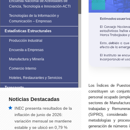
Encuesta Nacional de Actividades de
Ciencia, Tecnología e Innovación-ACTI
Tecnologías de la Información y
Comunicación – Empresas
Estadísticas Estructurales
Producción Industrial
Encuesta a Empresas
Manufactura y Minería
Comercio Interno
Hoteles, Restaurantes y Servicios
Los Índices de Puestos
Transporte
constituyen un conjunt
personal ocupado (emple
Estadísticas de Transporte
Noticias Destacadas
sectores de Manufactura
Vehículos Matriculados
INEC presenta resultados de la
trabajadas y Remuneraci
inflación de junio de 2026:
(SIPRO), considerado
Siniestros de Tránsito
metodologías y proceso
variación mensual se mantiene
Siniestros de tránsito trimestral
generación de números í
estable y se ubicó en 0,79 %