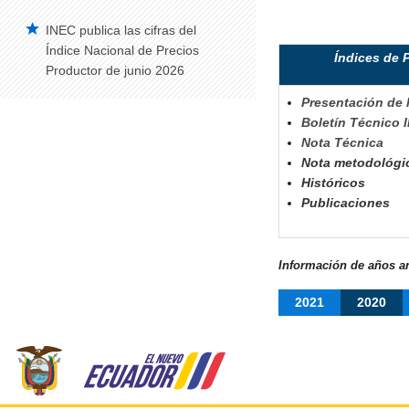
INEC publica las cifras del
Vehículos Matriculados – Serie Histórica
2008-2014
Índice Nacional de Precios
Índices de P
Productor de junio 2026
Construcción
Presentación de 
Edificaciones Anual
Boletín Técnico I
Índice de Precios de la Construcción –
N
ota Técnica
IPCO
Nota metodológi
Históricos
Edificaciones Trimestral
Publicaciones
Estadísticas de Síntesis
Cuentas Satélite del Trabajo No
Remunerado de los Hogares
Información de años an
Cuentas Satélite de Salud
2021
2020
Cuentas Satélite de Educación