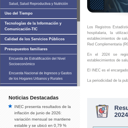
Salud, Salud Reproductiva y Nutrición
Uso del Tiempo
Tecnologías de la Información y
Los Registros Estadíst
Comunicación-TIC
hospitalaria, la util
establecimientos de salu
Calidad de los Servicios Públicos
Red Complementaria (RC
Presupuestos familiares
En el 2024 se regist
Encuesta de Estratificación del Nivel
establecimientos de salu
Socioeconómico
El INEC es el encargado
Encuesta Nacional de Ingresos y Gastos
de los Hogares Urbanos y Rurales
La periodicidad de la pub
Encuesta Nacional de Alquileres-
ENALQUI
Noticias Destacadas
Violencia de Género
INEC presenta resultados de la
Res
inflación de junio de 2026:
2024
Encuesta Nacional de Condiciones de
variación mensual se mantiene
Vida de la Población LGBTI+
estable y se ubicó en 0,79 %