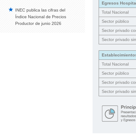
Trabajo Infantil
Egresos Hospita
INEC publica las cifras del
Total Nacional
Condiciones de vida
Índice Nacional de Precios
Sector público
Encuesta de Condiciones de Vida (ECV)
Productor de junio 2026
Sector privado co
Encuesta de Salud y Bienestar del Adulto
Mayor
Sector privado sin
Filiación Religiosa
Establecimiento
Encuesta de Victimización
Total Nacional
Ecuador, pionero en medición de ODS
Sector público
de Agua, Saneamiento e Higiene
Sector privado co
Sector privado sin