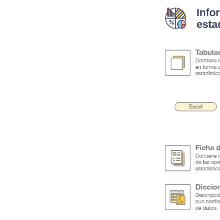
Info
esta
.