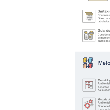
.
Meto