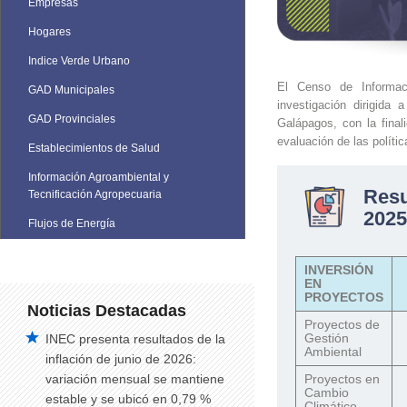
Empresas
Hogares
Indice Verde Urbano
El Censo de Informac
GAD Municipales
investigación dirigida
GAD Provinciales
Galápagos, con la final
evaluación de las políti
Establecimientos de Salud
Información Agroambiental y
Res
Tecnificación Agropecuaria
2025
Flujos de Energía
INVERSIÓN
EN
PROYECTOS
Noticias Destacadas
Proyectos de
Gestión
INEC presenta resultados de la
Ambiental
inflación de junio de 2026:
Proyectos en
variación mensual se mantiene
Cambio
estable y se ubicó en 0,79 %
Climático