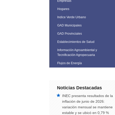
Empresas
Hogares
Indice Verde Urbano
GAD Municipales
GAD Provinciales
Establecimientos de Salud
Información Agroambiental y
Tecnificación Agropecuaria
Flujos de Energía
Noticias Destacadas
INEC presenta resultados de la
inflación de junio de 2026:
variación mensual se mantiene
estable y se ubicó en 0,79 %