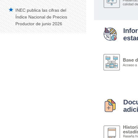
Trabajo Infantil
INEC publica las cifras del
Condiciones de vida
Índice Nacional de Precios
Encuesta de Condiciones de Vida (ECV)
Productor de junio 2026
Info
Encuesta de Salud y Bienestar del Adulto
esta
Mayor
Filiación Religiosa
Encuesta de Victimización
Ecuador, pionero en medición de ODS
de Agua, Saneamiento e Higiene
Doc
adic