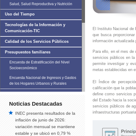
Salud, Salud Reproductiva y Nutrición
Uso del Tiempo
Tecnologías de la Información y
El Instituto Nacional de
Comunicación-TIC
que busca proporcionar
información actualizada 
Calidad de los Servicios Públicos
Para ello, en el mes de 
Presupuestos familiares
servicios públicos en 
Encuesta de Estratificación del Nivel
permite investigar y ev
Socioeconómico
metas establecidas en e
Encuesta Nacional de Ingresos y Gastos
El Índice de percepció
de los Hogares Urbanos y Rurales
calificación que la pobl
Encuesta Nacional de Alquileres-
define como servicios p
ENALQUI
del Estado hacia la soci
Noticias Destacadas
servicios públicos de ag
Violencia de Género
infraestructuras portuari
INEC presenta resultados de la
inflación de junio de 2026:
Encuesta Nacional de Condiciones de
variación mensual se mantiene
Vida de la Población LGBTI+
estable y se ubicó en 0,79 %