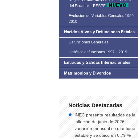
Registro Estadístico Base de Población
del Ecuador – REBPE
Evolución de Variables Censales 1950 –
2010
Nacidos Vivos y Defunciones Fetales
Defunciones Generales
Histórico defunciones 1997 – 2019
Entradas y Salidas Internacionales
Matrimonios y Divorcios
Noticias Destacadas
INEC presenta resultados de la
inflación de junio de 2026:
variación mensual se mantiene
estable y se ubicó en 0,79 %