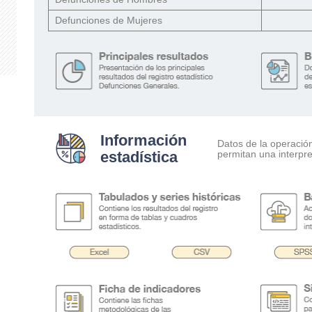
Defunciones de Mujeres
Información
Datos de la operació
estadística
permitan una interpre
.
.
.