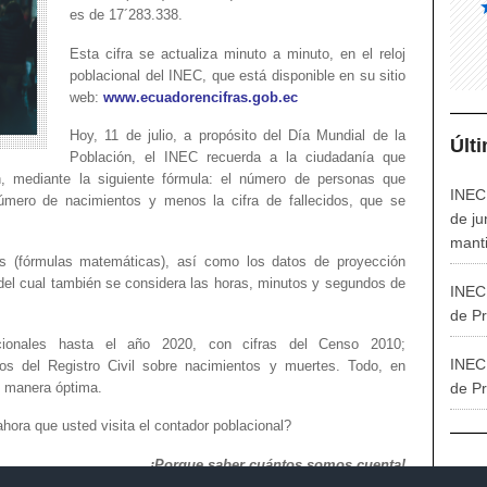
es de 17´283.338.
Esta cifra se actualiza minuto a minuto, en el reloj
poblacional del INEC, que está disponible en su sitio
web:
www.ecuadorencifras.gob.ec
Hoy, 11 de julio, a propósito del Día Mundial de la
Últ
Población, el INEC recuerda a la ciudadanía que
ón, mediante la siguiente fórmula: el número de personas que
INEC 
úmero de nacimientos y menos la cifra de fallecidos, que se
de ju
manti
mos (fórmulas matemáticas), así como los datos de proyección
 del cual también se considera las horas, minutos y segundos de
INEC 
de Pr
cionales hasta el año 2020, con cifras del Censo 2010;
INEC 
atos del Registro Civil sobre nacimientos y muertes. Todo, en
e manera óptima.
de P
hora que usted visita el contador poblacional?
¡Porque saber cuántos somos cuenta!