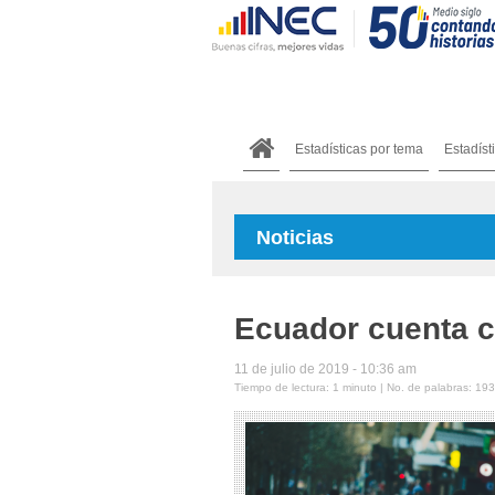
Estadísticas por tema
Estadíst
Noticias
Ecuador cuenta c
11 de julio de 2019 - 10:36 am
Tiempo de lectura: 1 minuto | No. de palabras: 193