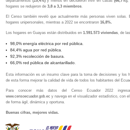
departamentos
(19,4%)
y menos en decidieron vivir en casas
(66,7%);
hogares se redujeron de
3,8 a 3,3 miembros
.
El Censo también reveló que actualmente más personas viven solas. 
hogares unipersonales, mientras a 2022 se encontraron
16,8%.
Los hogares en Guayas están distribuidos en
1.591.573 viviendas
, de la
98,0% energía eléctrica por red pública.
84,4% agua por red pública.
92,3% recolección de basura.
66,0% red pública de alcantarillado.
Esta información es un insumo clave para la toma de decisiones y los h
de esta forma mejorar la calidad de vida de todos los habitantes del Ecua
Para conocer más datos del Censo Ecuador 2022 ingres
www.censoecuador.gob.ec
y navega en el visualizador estadístico, con e
de forma ágil, dinámica y oportuna.
Buenas cifras, mejores vidas.