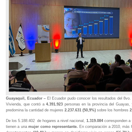
Guayaquil, Ecuador
–
El Ecuador pudo conocer los resultados del 8vo
Vivienda, que contó a
4.391.923
personas en la provincia del Guayas, 
predomina la cantidad de mujeres
2.237.631 (50,9%)
sobre los hombres
2
De los 5.188.402 de hogares a nivel nacional,
1.319.084
corresponden a G
tienen a una
mujer como representante.
En comparación a 2010, más h