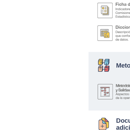
Meto
Doc
adic