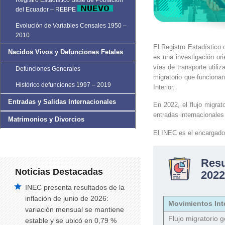
Registro Estadístico Base de Población
del Ecuador – REBPE
Evolución de Variables Censales 1950 –
2010
El Registro Estadístico 
Nacidos Vivos y Defunciones Fetales
es una investigación ori
vías de transporte utiliz
Defunciones Generales
migratorio que funcionan
Histórico defunciones 1997 – 2019
Interior.
Entradas y Salidas Internacionales
En 2022, el flujo migra
entradas internacionales
Matrimonios y Divorcios
El INEC es el encargado
Res
Noticias Destacadas
2022
INEC presenta resultados de la
inflación de junio de 2026:
Movimientos Int
variación mensual se mantiene
Flujo migratorio g
estable y se ubicó en 0,79 %