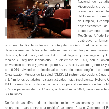
Nacional de Estadí
Vicepresidencia de la
presentaron en el Te
del Ecuador, los resu
de Empleo, Desemp
específicamente, del
comportamiento seden
República, Alfredo Bo
contribuye a formar
positivos, facilita la inclusión, la integridad social”(…) Al hacer activ
desencadenantes de las enfermedades que ocupan los primeros niveles 
diabetes, hipertensión, enfermedades cardiológicas y neurológicas; y le
recalcó el segundo mandatario. En diciembre de 2021, con el objeti
prevalencia en niños y jóvenes (entre 5 y 17 años) y adultos (entre 18 
en 9.016 viviendas seleccionadas aleatoriamente según los est
Organización Mundial de la Salud (OMS). El instrumento evidenció que e
y 1.7 millones de adultos realizan actividad física insuficiente. Roberto Ca
INEC, señaló la importancia de las cifras para el desarrollo de las polí
76% de personas de 5 a 17 años, a diciembre de 2021, tiene una activida
3.4 millones.
Detrás de las cifras existen historias reales, vidas reales, y desde 
arduamente para contar esta realidad”, aseguró. Para el Gobierno del En