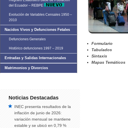
Registro Estadístico Base de Población
del Ecuador – REBPE
Evolución de Variables Censales 1950 –
2010
Nacidos Vivos y Defunciones Fetales
Defunciones Generales
Formulario
Histórico defunciones 1997 – 2019
Tabulados
Sintaxis
Entradas y Salidas Internacionales
Mapas Temáticos
Matrimonios y Divorcios
Noticias Destacadas
INEC presenta resultados de la
inflación de junio de 2026:
variación mensual se mantiene
estable y se ubicó en 0,79 %