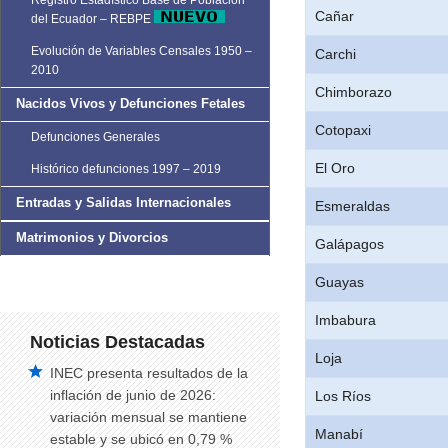
Registro Estadístico Base de Población
Cañar
del Ecuador – REBPE
Evolución de Variables Censales 1950 –
Carchi
2010
Chimborazo
Nacidos Vivos y Defunciones Fetales
Cotopaxi
Defunciones Generales
El Oro
Histórico defunciones 1997 – 2019
Entradas y Salidas Internacionales
Esmeraldas
Matrimonios y Divorcios
Galápagos
Guayas
Imbabura
Noticias Destacadas
Loja
INEC presenta resultados de la
inflación de junio de 2026:
Los Ríos
variación mensual se mantiene
Manabí
estable y se ubicó en 0,79 %