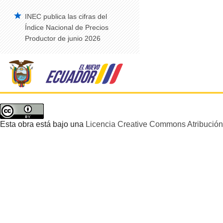
INEC publica las cifras del
Vehículos Matriculados – Serie Histórica
2008-2014
Índice Nacional de Precios
Productor de junio 2026
Construcción
Edificaciones Anual
Índice de Precios de la Construcción –
IPCO
Edificaciones Trimestral
Estadísticas de Síntesis
Esta obra está bajo una
Licencia Creative Commons Atribución 
Cuentas Satélite del Trabajo No
Remunerado de los Hogares
Cuentas Satélite de Salud
Cuentas Satélite de Educación