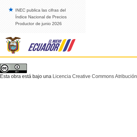
INEC publica las cifras del
Vehículos Matriculados – Serie Histórica
2008-2014
Índice Nacional de Precios
Productor de junio 2026
Construcción
Edificaciones Anual
Índice de Precios de la Construcción –
IPCO
Edificaciones Trimestral
Estadísticas de Síntesis
Esta obra está bajo una
Licencia Creative Commons Atribución 
Cuentas Satélite del Trabajo No
Remunerado de los Hogares
Cuentas Satélite de Salud
Cuentas Satélite de Educación