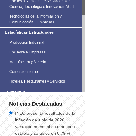
Encuesta Nacional de Actividades de
Ciencia, Tecnología e Innovación-ACTI
Tecnologías de la Información y
Comunicación – Empresas
Estadísticas Estructurales
Producción Industrial
Encuesta a Empresas
Manufactura y Minería
Comercio Interno
Hoteles, Restaurantes y Servicios
Transporte
Estadísticas de Transporte
Noticias Destacadas
Vehículos Matriculados
INEC presenta resultados de la
inflación de junio de 2026:
Siniestros de Tránsito
variación mensual se mantiene
Siniestros de tránsito trimestral
estable y se ubicó en 0,79 %