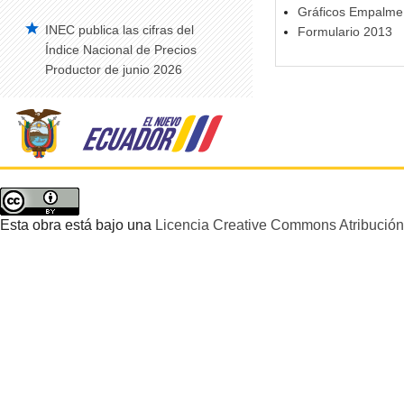
Gráficos Empalme
INEC publica las cifras del
Formulario 2013
Vehículos Matriculados – Serie Histórica
2008-2014
Índice Nacional de Precios
Productor de junio 2026
Construcción
Edificaciones Anual
Índice de Precios de la Construcción –
IPCO
Edificaciones Trimestral
Estadísticas de Síntesis
Esta obra está bajo una
Licencia Creative Commons Atribución 
Cuentas Satélite del Trabajo No
Remunerado de los Hogares
Cuentas Satélite de Salud
Cuentas Satélite de Educación