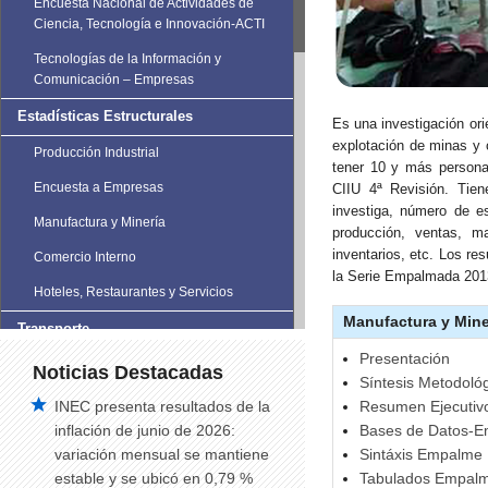
Encuesta Nacional de Actividades de
Ciencia, Tecnología e Innovación-ACTI
Tecnologías de la Información y
Comunicación – Empresas
Estadísticas Estructurales
Es una investigación or
explotación de minas y 
Producción Industrial
tener 10 y más persona
Encuesta a Empresas
CIIU 4ª Revisión. Tiene
investiga, número de es
Manufactura y Minería
producción, ventas, ma
inventarios, etc. Los re
Comercio Interno
la Serie Empalmada 201
Hoteles, Restaurantes y Servicios
Manufactura y Mine
Transporte
Presentación
Estadísticas de Transporte
Noticias Destacadas
Síntesis Metodoló
Vehículos Matriculados
Resumen Ejecutiv
INEC presenta resultados de la
Bases de Datos-
inflación de junio de 2026:
Siniestros de Tránsito
Sintáxis Empalme
variación mensual se mantiene
Siniestros de tránsito trimestral
Tabulados Empal
estable y se ubicó en 0,79 %