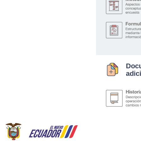
Doc
adic