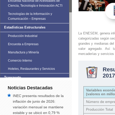
Encuesta Nacional de Actividades de
Ciencia, Tecnología e Innovación-ACTI
Tecnologías de la Información y
Comunicación – Empresas
Estadísticas Estructurales
La ENESEM, genera infor
Producción Industrial
categorizadas según secc
grandes y medianas del
Encuesta a Empresas
valor agregado. Así t
Manufactura y Minería
mercaderías y servicios
Comercio Interno
Res
Hoteles, Restaurantes y Servicios
2017
Transporte
Estadísticas de Transporte
Noticias Destacadas
Variables econó
(valores en mill
Vehículos Matriculados
INEC presenta resultados de la
inflación de junio de 2026:
Número de empre
Siniestros de Tránsito
variación mensual se mantiene
Producción Total
Siniestros de tránsito trimestral
estable y se ubicó en 0,79 %