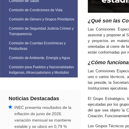
Comisión de Salud
Comisión de Condiciones de Vida
Comisión de Género y Grupos Prioritarios
¿Qué son las C
Comisión de Seguridad Justicia Crimen y
Las Comisiones Especia
Transparencia
asesorar y proponer al 
y proyectos en materia
Comisión de Cuentas Económicas y
orientadas al cierre de
Productivas
están conformadas por re
Comisión de Ambiente, Energía y Agua
¿Cómo funciona
Comisión para Pueblos y Nacionalidades
Las Comisiones Especia
Indígenas, Afroecuatoriano y Montubio
uno o varios técnicos, 
las preside, la Secretar
Instituciones ejecutoras
Noticias Destacadas
El Grupo Estratégico, t
ejecutadas por los grupo
INEC presenta resultados de la
del que sea objeto la 
inflación de junio de 2026:
Creación, Funcionamient
variación mensual se mantiene
Los Grupos Técnicos por 
estable y se ubicó en 0,79 %