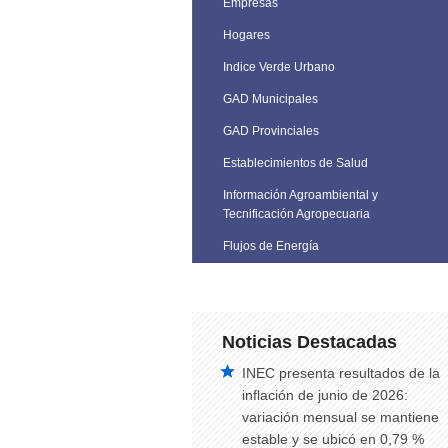
Empresas
Hogares
Indice Verde Urbano
GAD Municipales
GAD Provinciales
Establecimientos de Salud
Información Agroambiental y
Tecnificación Agropecuaria
Flujos de Energía
Noticias Destacadas
INEC presenta resultados de la
inflación de junio de 2026:
variación mensual se mantiene
estable y se ubicó en 0,79 %