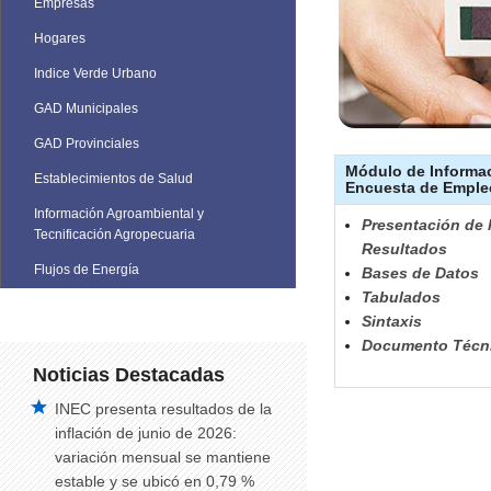
Empresas
Hogares
Indice Verde Urbano
GAD Municipales
GAD Provinciales
Módulo de Informac
Establecimientos de Salud
Encuesta de Emple
Información Agroambiental y
Presentación de 
Tecnificación Agropecuaria
Resultados
Flujos de Energía
Bases de Datos
Tabulados
Sintaxis
Documento Técn
Noticias Destacadas
INEC presenta resultados de la
inflación de junio de 2026:
variación mensual se mantiene
estable y se ubicó en 0,79 %