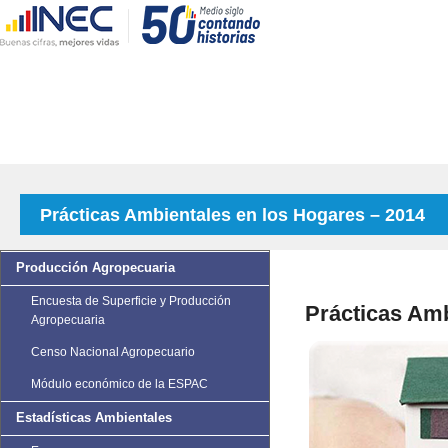
Prácticas Ambientales en los Hogares – 2014
Producción Agropecuaria
Encuesta de Superficie y Producción
Prácticas Amb
Agropecuaria
Censo Nacional Agropecuario
Módulo económico de la ESPAC
Estadísticas Ambientales