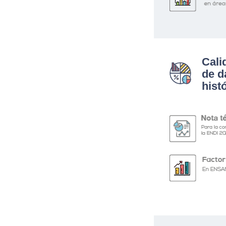
Cali
de d
hist