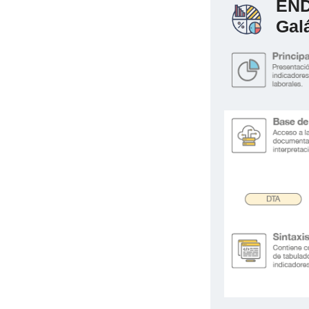
END
Gal
.