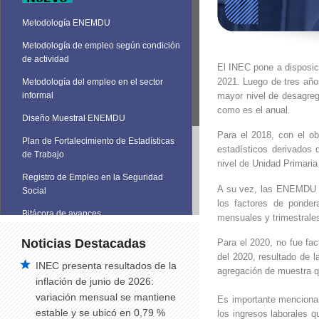
Metodología ENEMDU
Metodología de empleo según condición
de actividad
El INEC pone a disposic
2021. Luego de tres años
Metodología del empleo en el sector
mayor nivel de desagreg
informal
como es el anual.
Diseño Muestral ENEMDU
Para el 2018, con el obj
Plan de Fortalecimiento de Estadísticas
estadísticos derivados 
de Trabajo
nivel de Unidad Primari
Registro de Empleo en la Seguridad
A su vez, las ENEMDU a
Social
los factores de ponder
Bitácora de avances
mensuales y trimestrale
Noticias Destacadas
Para el 2020, no fue fa
del 2020, resultado de l
INEC presenta resultados de la
agregación de muestra 
inflación de junio de 2026:
variación mensual se mantiene
Es importante mencionar
estable y se ubicó en 0,79 %
los ingresos laborales q