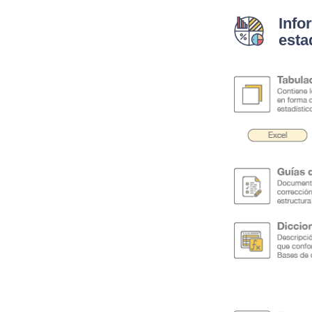
Info
esta
.