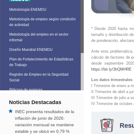
Metodología ENEMDU
Metodología de empleo según condición
de actividad
* Desde 2020 hasta m
tamaño y distribución de
Metodología del empleo en el sector
informal
de ponderación, afectand
Diseño Muestral ENEMDU
Ante esta problemática,
cálculo de factores de p
Plan de Fortalecimiento de Estadísticas
desde septiembre 2020
de Trabajo
https://bit.ly/3hQMHRE
Registro de Empleo en la Seguridad
Los datos trimestrale
Social
I Trimestre de enero a 
Bitácora de avances
II Trimestre de abril a ju
III Trimestre de julio a 
Noticias Destacadas
IV Trimestre de octubre 
INEC presenta resultados de la
inflación de junio de 2026:
Res
variación mensual se mantiene
estable y se ubicó en 0,79 %