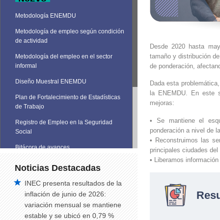
Metodología ENEMDU
Metodología de empleo según condición
de actividad
Desde 2020 hasta may
tamaño y distribución de
Metodología del empleo en el sector
de ponderación, afectand
informal
Diseño Muestral ENEMDU
Dada esta problemática, 
la ENEMDU. En este sen
Plan de Fortalecimiento de Estadísticas
mejoras:
de Trabajo
• Se mantiene el esqu
Registro de Empleo en la Seguridad
ponderación a nivel de l
Social
• Reconstruimos las se
Bitácora de avances
principales ciudades del
• Liberamos información 
Noticias Destacadas
INEC presenta resultados de la
Res
inflación de junio de 2026:
variación mensual se mantiene
estable y se ubicó en 0,79 %