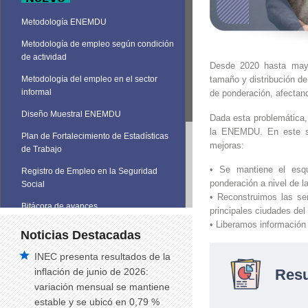
Metodología ENEMDU
Metodología de empleo según condición
de actividad
Desde 2020 hasta may
tamaño y distribución de
Metodología del empleo en el sector
informal
de ponderación, afectand
Diseño Muestral ENEMDU
Dada esta problemática, 
la ENEMDU. En este sen
Plan de Fortalecimiento de Estadísticas
mejoras:
de Trabajo
• Se mantiene el esqu
Registro de Empleo en la Seguridad
ponderación a nivel de l
Social
• Reconstruimos las se
Bitácora de avances
principales ciudades del
• Liberamos información 
Noticias Destacadas
INEC presenta resultados de la
Res
inflación de junio de 2026:
variación mensual se mantiene
estable y se ubicó en 0,79 %