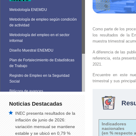
Metodología ENEMDU
Metodología de empleo según condición
de actividad
Como parte de los proce
los resultados de la 
Metodología del empleo en el sector
informal
muestra trimestral acum
Diseño Muestral ENEMDU
A diferencia de las publ
referencia, esta present
Plan de Fortalecimiento de Estadísticas
2021.
de Trabajo
Encuentre en este nue
Registro de Empleo en la Seguridad
trimestral y sus principa
Social
Bitácora de avances
Res
Noticias Destacadas
INEC presenta resultados de la
inflación de junio de 2026:
Indicadores
variación mensual se mantiene
nacionales
(en % respecto a
estable y se ubicó en 0,79 %