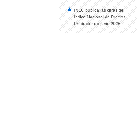
INEC publica las cifras del
Vehículos Matriculados – Serie Histórica
2008-2014
Índice Nacional de Precios
Productor de junio 2026
Construcción
Edificaciones Anual
Índice de Precios de la Construcción –
IPCO
Edificaciones Trimestral
Estadísticas de Síntesis
Cuentas Satélite del Trabajo No
Remunerado de los Hogares
Cuentas Satélite de Salud
Cuentas Satélite de Educación