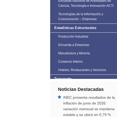
Encuesta Nacional de Actividades de
Ciencia, Tecnología e Innovación-ACTI
Tecnologías de la Información y
Comunicación – Empresas
Estadísticas Estructurales
Producción Industrial
Encuesta a Empresas
Manufactura y Minería
Comercio Interno
Hoteles, Restaurantes y Servicios
Transporte
Estadísticas de Transporte
Noticias Destacadas
Vehículos Matriculados
INEC presenta resultados de la
inflación de junio de 2026:
Siniestros de Tránsito
variación mensual se mantiene
Siniestros de tránsito trimestral
estable y se ubicó en 0,79 %