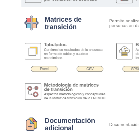
Matrices de
Permite analiz
transición
…….
personas en di
.
.
.
Documentación
Documentación 
adicional