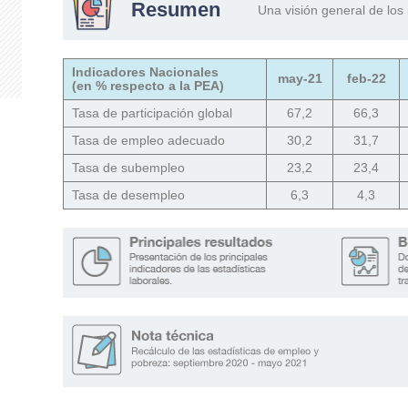
Resumen
Una visión general de los
Indicadores Nacionales
may-21
feb-22
(en % respecto a la PEA)
Tasa de participación global
67,2
66,3
Tasa de empleo adecuado
30,2
31,7
Tasa de subempleo
23,2
23,4
Tasa de desempleo
6,3
4,3