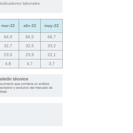
 indicadores laborales
mar-22
abr-22
may-22
64,9
66,5
66,7
32,7
32,5
33,2
23,0
23,9
22,1
4,8
4,7
3,7