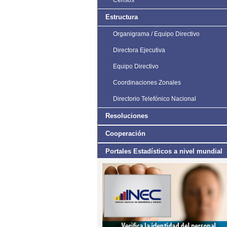
Censos
Estructura
Organigrama / Equipo Directivo
Directora Ejecutiva
Equipo Directivo
Coordinaciones Zonales
Directorio Telefónico Nacional
Resoluciones
Cooperación
Portales Estadísticos a nivel mundial
Estudios e Investigaciones