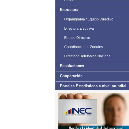
Censos
Estructura
Organigrama / Equipo Directivo
Directora Ejecutiva
Equipo Directivo
Coordinaciones Zonales
Directorio Telefónico Nacional
Resoluciones
Cooperación
Portales Estadísticos a nivel mundial
Estudios e Investigaciones