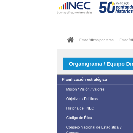
Estadísticas por tema
Estadíst
Organigrama / Equipo Dir
Planificación estratégica
Misión / Visión / Valores
Objetivos / Políticas
Historia del INEC
Código de Ética
Consejo Nacional de Estadística y