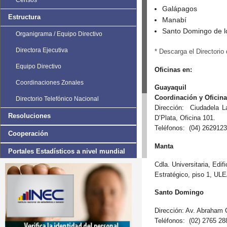
Censos
Galápagos
Estructura
Manabí
Santo Domingo de lo
Organigrama / Equipo Directivo
Directora Ejecutiva
* Descarga el Directorio 
Equipo Directivo
Oficinas en:
Coordinaciones Zonales
Guayaquil
Coordinación y Oficina
Directorio Telefónico Nacional
Dirección: Ciudadela L
Resoluciones
D’Plata, Oficina 101.
Teléfonos: (04) 2629123
Cooperación
Manta
Portales Estadísticos a nivel mundial
Cdla. Universitaria, Edi
Estudios e Investigaciones
Estratégico, piso 1, ULE
Santo Domingo
Dirección: Av. Abraham C
Teléfonos: (02) 2765 28