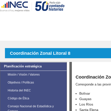
Coordinación Zonal Litoral 8
Planificación estratégica
Misión / Visión / Valores
Coordinación Zon
Objetivos / Políticas
Corresponde a las provin
Historia del INEC
Bolívar
Código de Ética
Guayas
Los Ríos
Consejo Nacional de Estadística y
Santa Elena