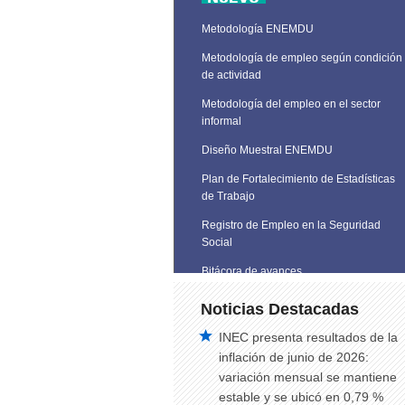
Metodología ENEMDU
Metodología de empleo según condición
de actividad
Metodología del empleo en el sector
informal
Diseño Muestral ENEMDU
Plan de Fortalecimiento de Estadísticas
de Trabajo
Registro de Empleo en la Seguridad
Social
Bitácora de avances
Noticias Destacadas
INEC presenta resultados de la
inflación de junio de 2026:
variación mensual se mantiene
estable y se ubicó en 0,79 %