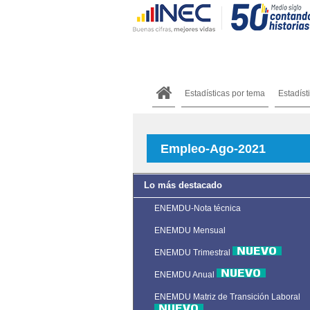
Estadísticas por tema
Estadíst
Empleo-Ago-2021
Lo más destacado
ENEMDU-Nota técnica
ENEMDU Mensual
ENEMDU Trimestral
ENEMDU Anual
ENEMDU Matriz de Transición Laboral