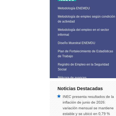
Metodología ENEMDU
Metodología de empleo según condición
de actividad
Metodología del empleo en el sector
informal
Diseño Muestral ENEMDU
Plan de Fortalecimiento de Estadísticas
de Trabajo
Registro de Empleo en la Seguridad
Social
Bitácora de avances
Noticias Destacadas
INEC presenta resultados de la
inflación de junio de 2026:
variación mensual se mantiene
estable y se ubicó en 0,79 %