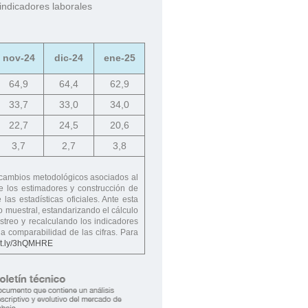
 indicadores laborales
nov-24
dic-24
ene-25
64,9
64,4
62,9
33,7
33,0
34,0
22,7
24,5
20,6
3,7
2,7
3,8
ambios metodológicos asociados al
de los estimadores y construcción de
las estadísticas oficiales. Ante esta
 muestral, estandarizando el cálculo
treo y recalculando los indicadores
 comparabilidad de las cifras. Para
bit.ly/3hQMHRE