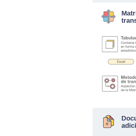
Matr
tran
.
Doc
adic