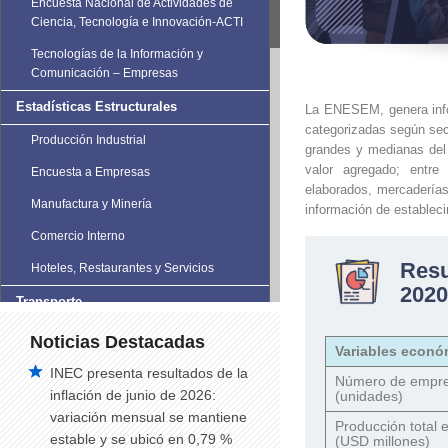
Encuesta Nacional de Actividades de
Ciencia, Tecnología e Innovación-ACTI
Tecnologías de la Información y
Comunicación – Empresas
Estadísticas Estructurales
La ENESEM, genera infor
categorizadas según secc
Producción Industrial
grandes y medianas del
valor agregado; entre
Encuesta a Empresas
elaborados, mercaderías
Manufactura y Minería
información de establec
Comercio Interno
Res
Hoteles, Restaurantes y Servicios
2020
Transporte
Estadísticas de Transporte
Noticias Destacadas
Variables econó
Vehículos Matriculados
INEC presenta resultados de la
Número de empr
inflación de junio de 2026:
(unidades)
Siniestros de Tránsito
variación mensual se mantiene
Producción total 
Siniestros de tránsito trimestral
estable y se ubicó en 0,79 %
(USD millones)