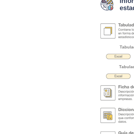
Info
esta
Tabula
Tabula