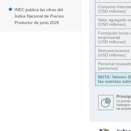
Consumo Intermed
INEC publica las cifras del
Vehículos Matriculados – Serie Histórica
(USD millones)
2008-2014
Índice Nacional de Precios
Valor agregado e
Productor de junio 2026
(USD millones)
Construcción
Formación bruta de
Edificaciones Anual
empresarial
(USD millones)
Índice de Precios de la Construcción –
IPCO
Remuneraciones
(USD millones)
Edificaciones Trimestral
Personal ocupad
(personas)
Estadísticas de Síntesis
NOTA: Valores 2
Cuentas Satélite del Trabajo No
las cuentas saté
Remunerado de los Hogares
Cuentas Satélite de Salud
Cuentas Satélite de Educación