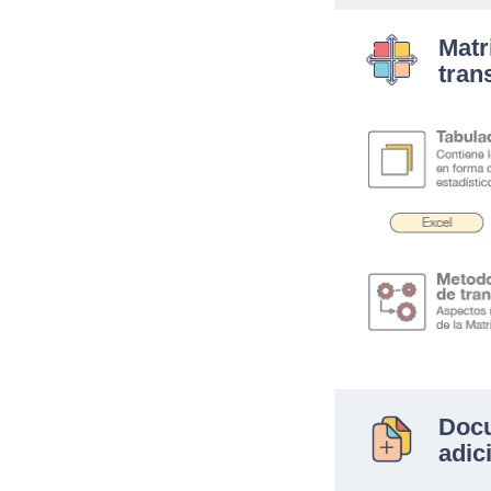
Matr
tran
.
Doc
adic