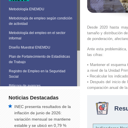
Metodología ENEMDU
Metodología de empleo según condición
de actividad
Desde 2020 hasta may
tamaño y distribución de
Metodología del empleo en el sector
informal
de ponderación, afectand
Diseño Muestral ENEMDU
Ante esta problemática, 
las cifras:
Plan de Fortalecimiento de Estadísticas
de Trabajo
• Mantener el esquema t
a nivel de la Unidad Pri
Registro de Empleo en la Seguridad
• Recalcular los indica
Social
• Después del inicio de
Bitácora de avances
comparación anual de la 
Noticias Destacadas
INEC presenta resultados de la
Res
inflación de junio de 2026:
variación mensual se mantiene
estable y se ubicó en 0,79 %
Indicadores Nac