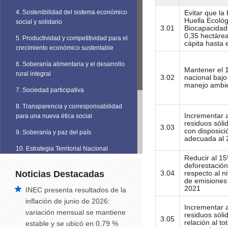
4. Sostenibilidad del sistema económico
Evitar que la
Huella Ecológ
social y solidario
3.01
Biocapacidad
0,35 hectárea
5. Productividad y competitividad para el
cápita hasta 
crecimiento económico sustentable
6. Soberanía alimentaria y el desarrollo
Mantener el 1
rural integral
3.02
nacional bajo
manejo ambie
7. Sociedad participativa
8. Transparencia y corresponsabilidad
Incrementar 
para una nueva ética social
residuos sóli
3.03
con disposició
9. Soberanía y paz del país
adecuada al 2
10. Estrategia Territorial Nacional
Reducir al 15
deforestación
Noticias Destacadas
3.04
respecto al n
de emisiones 
2021
INEC presenta resultados de la
inflación de junio de 2026:
Incrementar 
variación mensual se mantiene
residuos sóli
3.05
relación al to
estable y se ubicó en 0,79 %