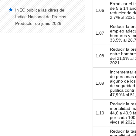
Erradicar el tr
de 5 a 14 año
INEC publica las cifras del
1.06
reduciendo de
Índice Nacional de Precios
2,7% al 2021
Productor de junio 2026
Reducir la br
empleo adec
1.07
hombres y mu
33,5% al 28,
Reducir la br
entre hombre
1.08
del 21,9% al 
2021
Incrementar e
de personas 
alguno de lo
1.09
de seguridad 
pública contri
47,99% al 51
Reducir la ra
mortalidad m
1.10
44,6 a 40,9 f
por cada 100
vivos al 2021
Reducir la ta
mortalidad inf