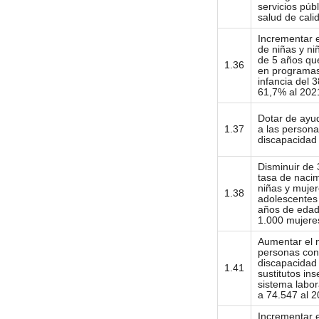
servicios púb
salud de cali
Incrementar e
de niñas y n
de 5 años que
1.36
en programas
infancia del 
61,7% al 202
Dotar de ayu
1.37
a las person
discapacidad
Disminuir de 
tasa de naci
niñas y muje
1.38
adolescentes
años de edad
1.000 mujere
Aumentar el 
personas con
discapacidad 
1.41
sustitutos ins
sistema labor
a 74.547 al 
Incrementar e