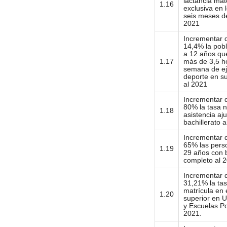
lactancia ma
1.16
exclusiva en 
seis meses de
2021
Incrementar 
14,4% la pob
a 12 años que
1.17
más de 3,5 ho
semana de eje
deporte en su
al 2021
Incrementar 
80% la tasa n
1.18
asistencia aj
bachillerato 
Incrementar 
65% las pers
1.19
29 años con b
completo al 
Incrementar 
31,21% la tas
matrícula en
1.20
superior en 
y Escuelas Po
2021.