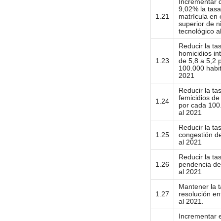
Incrementar d
9,02% la tasa
1.21
matrícula en
superior de ni
tecnológico a
Reducir la ta
homicidios in
1.23
de 5,8 a 5,2 
100.000 habit
2021
Reducir la ta
femicidios de
1.24
por cada 100
al 2021
Reducir la ta
1.25
congestión de
al 2021
Reducir la ta
1.26
pendencia de
al 2021
Mantener la 
1.27
resolución en
al 2021.
Incrementar 