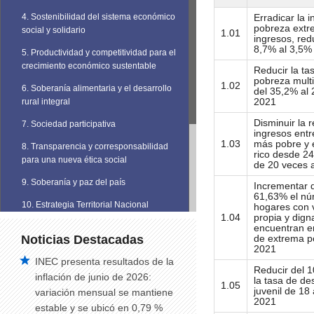
4. Sostenibilidad del sistema económico
Erradicar la i
pobreza extr
social y solidario
1.01
ingresos, red
8,7% al 3,5%
5. Productividad y competitividad para el
crecimiento económico sustentable
Reducir la ta
pobreza mult
1.02
6. Soberanía alimentaria y el desarrollo
del 35,2% al 
2021
rural integral
Disminuir la 
7. Sociedad participativa
ingresos entre
1.03
más pobre y e
8. Transparencia y corresponsabilidad
rico desde 2
para una nueva ética social
de 20 veces 
9. Soberanía y paz del país
Incrementar 
61,63% el nú
10. Estrategia Territorial Nacional
hogares con 
1.04
propia y dign
encuentran en
Noticias Destacadas
de extrema p
2021
INEC presenta resultados de la
Reducir del 
inflación de junio de 2026:
la tasa de d
1.05
juvenil de 18
variación mensual se mantiene
2021
estable y se ubicó en 0,79 %